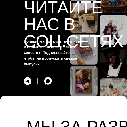
ЧИТАЙТЕ
НАС В
СОТРУДНИЧЕСТВ
СОЦ.СЕТЯХ
hello@allo-mam.ru
Больше материалов, закулисье
+7 (915) 126-24-39
и новые анонсы — в наших
соцсетях. Подписывайтесь,
СОЦ.СЕТИ
чтобы не пропускать свежие
выпуски.
согласие на обработку
персональных данных
политика в отношении обработки
персональных данных
МЫ ЗА РАЗ