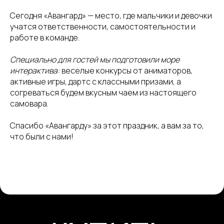
Сегодня «Авангард» — место, где мальчики и девочки
учатся ответственности, самостоятельности и
работе в команде.
Специально для гостей мы подготовили море
интерактива:
веселые конкурсы от аниматоров,
активные игры, дартс с классными призами, а
согреваться будем вкусным чаем из настоящего
СОТРУДНИЧЕСТВ
самовара.
Спасибо «Авангарду» за этот праздник, а вам за то,
hello@allo-mam.ru
что были с нами!
+7 (915) 126-24-39
СОЦ.СЕТИ