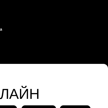
а
НЛАЙН