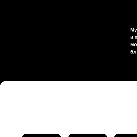
Му
и 
мо
бл