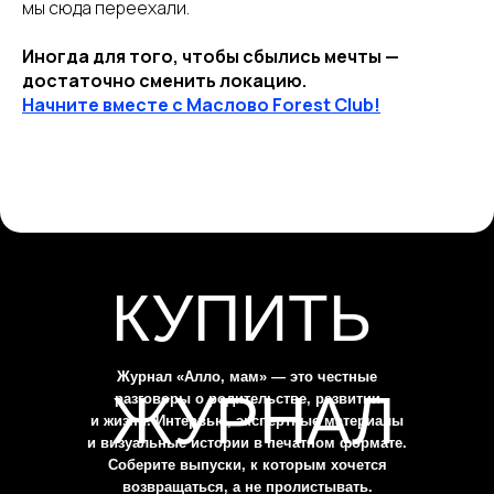
мы сюда переехали.
Иногда для того, чтобы сбылись мечты —
достаточно сменить локацию.
Начните вместе c Маслово Forest Club!
согласие на обработку
персональных данных
политика в отношении обработки
персональных данных
КУПИТЬ
Журнал «Алло, мам» — это честные
ЖУРНАЛ
разговоры о родительстве, развитии
и жизни. Интервью, экспертные материалы
и визуальные истории в печатном формате.
Соберите выпуски, к которым хочется
возвращаться, а не пролистывать.