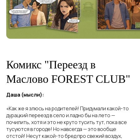
Комикс "Переезд в
Маслово FOREST CLUB"
Даша (мысли):
«Как же я злюсь на родителей! Придумали какой-то
дурацкий переезд в село и ладно бы на лето —
почилить, хотя и это не круто тусить тут, пока все
тусуются в городе! Но навсегда — это вообще
отстой! Несут какой-то бред про свежий воздух,