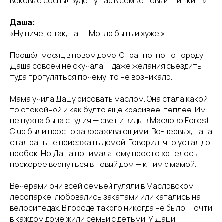
вековые сосны! Будет у нас в семье новый Шишкин!»
Даша:
«Ну ничего так, пап… Могло быть и хуже.»
Прошёл месяц в новом доме. Странно, но по городу
Даша совсем не скучала — даже желания съездить
туда прогуляться почему-то не возникало.
Мама учила Дашу рисовать маслом. Она стала какой-
то спокойной и как будто ещё красивее, теплее. Им
не нужна была студия — свет и виды в Маслово Forest
Club были просто завораживающими. Во-первых, папа
стал раньше приезжать домой. Говорил, что устал до
пробок. Но Даша понимала: ему просто хотелось
поскорее вернуться в новый дом — к ним с мамой.
Вечерами они всей семьёй гуляли в Масловском
лесопарке, любовались закатами или катались на
велосипедах. В городе такого никогда не было. Почти
в каждом доме жили семьи с детьми. У Даши