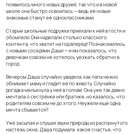
появилось много новых друзей, так что и в новой
школе она быстро освоилась — ведь её новые
знакомые станут её одноклассниками.
Старые школьные подружки приехали к ней в гости и
обомлели. Они наделали столько классного
контента, что хватит на год вперёд! Познакомились
с новыми соседями Даши — и им показалось, что
девочкам совсем не хотелось уезжать обратно в
город.
Вечером Даша случайно увидела, как папа нежно
СОТРУДНИЧЕСТВ
обнимает маму и гладит её по животу. Случайно
догадка мелькнула у неё в голове. Она уже так давно
мечтала о сестрёнке или братике, но казалось, что
hello@allo-mam.ru
родителям совсем не до этого. Неужели ещё одна
+7 (915) 126-24-39
мечта сбывается?
СОЦ.СЕТИ
Уже засыпая и слушая звуки природы из распахнутого
настежь окна, Даша подумала: какое счастье, что