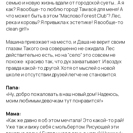
семью и новую жизнь вдали от городской суеты… А я
как? Я вообще-то люблю город! Там всё для меня! А
что может быть в этом “Маслово Forest Club”? Лес,
река и коровы? Я привыкла к эстетике! Я вообще-то
clean girl!»
Машина приезжает на место, и Даша не верит своим
глазам. Такого она совершенно не ожидала. Лес
действительно есть, но на “село” это совсем не
похоже: красиво так, что дух захватывает. И воздух
правда какой-то другой. Хотя от мыслей о новой
школе и отсутствии друзей легче не становится.
Папа:
«Ну, добро пожаловать в наш новый дом! Надеюсь,
моим любимым девочкам тут понравится!»
Мама:
«Как же давно я об этом мечтала! Это какой-то рай!
Уже так и вижу себя с мольбертом. Рисующей эти