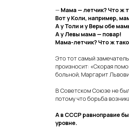
—
Мама — летчик? Что ж 
Вот у Коли, например, м
А у Толи и у Веры обе ма
А у Левы мама — повар!
Мама-летчик? Что ж тако
Это тот самый замечатель
произносит: «Скорая помощь
больной, Маргарит Львови
В Советском Союзе не был
потому что борьба возника
А в СССР равноправие б
уровне.