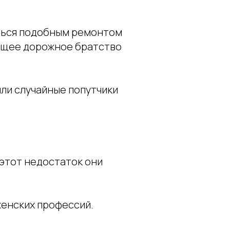
ться подобным ремонтом
оящее дорожное братство
или случайные попутчики
 этот недостаток они
женских профессий.