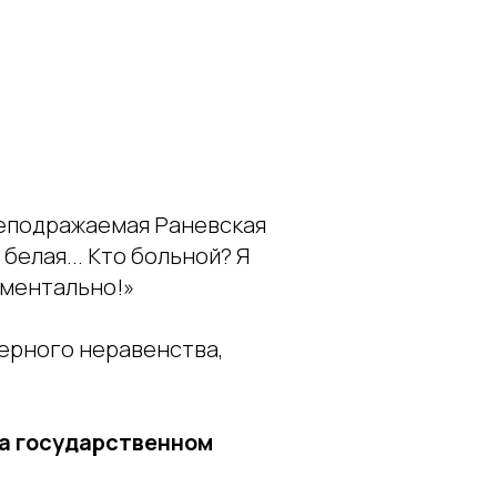
 неподражаемая Раневская
 белая... Кто больной? Я
оментально!»
ерного неравенства,
на государственном