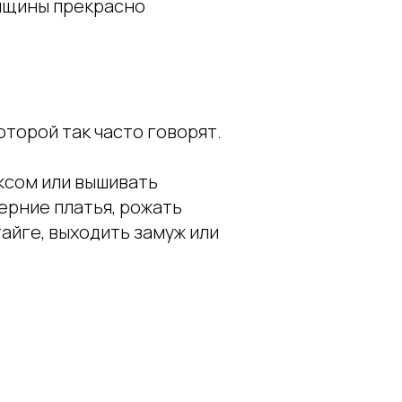
нщины прекрасно
оторой так часто говорят.
ксом или вышивать
ерние платья, рожать
тайге, выходить замуж или