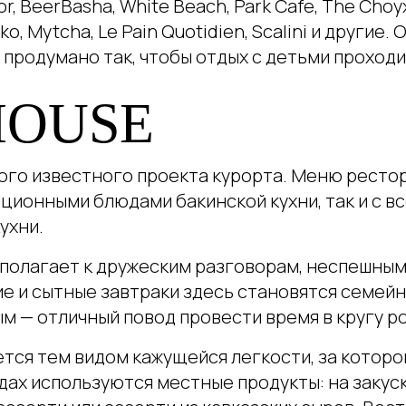
for, BeerBasha, White Beach, Park Cafe, The Cho
ko, Mytcha, Le Pain Quotidien, Scalini и другие
 продумано так, чтобы отдых с детьми проходи
HOUSE
мого известного проекта курорта. Меню ресто
иционными блюдами бакинской кухни, так и с 
ухни.
полагает к дружеским разговорам, неспешным
е и сытные завтраки здесь становятся семейн
м — отличный повод провести время в кругу р
тся тем видом кажущейся легкости, за которо
дах используются местные продукты: на закус