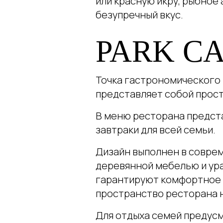
или красную икру, рыбное 
безупречный вкус.
PARK C
Точка гастрономического п
представляет собой прос
В меню ресторана предста
завтраки для всей семьи.
Дизайн выполнен в соврем
деревянной мебелью и ур
гарантируют комфортное о
пространство ресторана 
Для отдыха семей предус