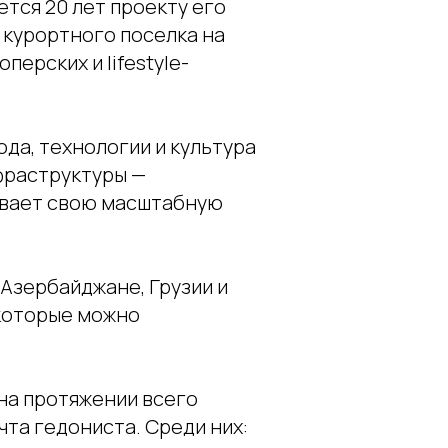
ется 20 лет проекту его
и курортного поселка на
ерских и lifestyle-
ода, технологии и культура
фраструктуры —
ивает свою масштабную
 Азербайджане, Грузии и
 которые можно
на протяжении всего
та гедониста. Среди них: