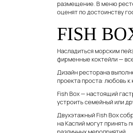
размещение. В меню ресто
оценят по достоинству го
FISH BO
Насладиться морским пейз
фирменные коктейли — все
Дизайн ресторана выполне
проекта проста: любовь к 
Fish Box — настоящий гас
устроить семейный или др
Двухэтажный Fish Box соб
на Каспий могут принять по
различных мероприятий.