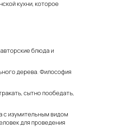
ской кухни, которое
 авторские блюда и
ьного дерева. Философия
тракать, сытно пообедать,
да с изумительным видом
 человек для проведения