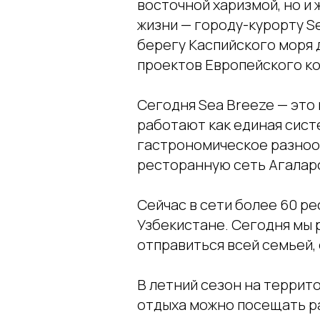
восточной харизмой, но и 
жизни — городу-курорту Se
берегу Каспийского моря д
проектов Европейского к
Сегодня Sea Breeze — это 
работают как единая сист
гастрономическое разнооб
ресторанную сеть Агалар
Сейчас в сети более 60 ре
Узбекистане. Сегодня мы 
отправиться всей семьей, 
В летний сезон на террит
отдыха можно посещать ра