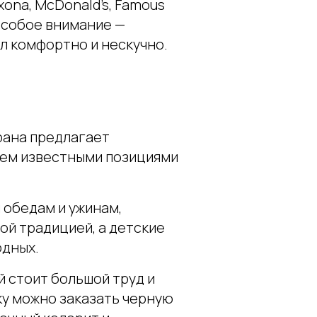
yxona, McDonald’s, Famous
. Особое внимание —
л комфортно и нескучно.
рана предлагает
всем известными позициями
 обедам и ужинам,
ой традицией, а детские
одных.
й стоит большой труд и
ку можно заказать черную