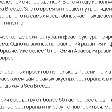
железной бизнес-хваткой. В этом году исполня
a Breeze. За это время он прошел путь от иде
о одного из самых масштабных частных девелоп
онтинента.
место, где архитектура, инфраструктура, прир
ема. Одно из важных направлений развития ин
разие. Уже более 10 лет Эмин Арасович разв
оврест.
сторанных проектов не только в России, но и в
расскажем вам о самых вкусных ресторанах, в
отдыхая в Sea Breeze.
ории соседствуют более 50 гастропроектов — 
зные рестораны и ни разу не повториться. Меч