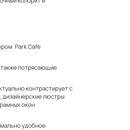
точный колорит и
ром. Park Cafe
а также потрясающие
ктуально контрастирует с
, дизайнерские люстры
орамных окон
имально удобное