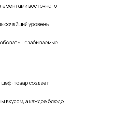
элементами восточного
высочайший уровень
пробовать незабываемые
й шеф-повар создает
ым вкусом, а каждое блюдо