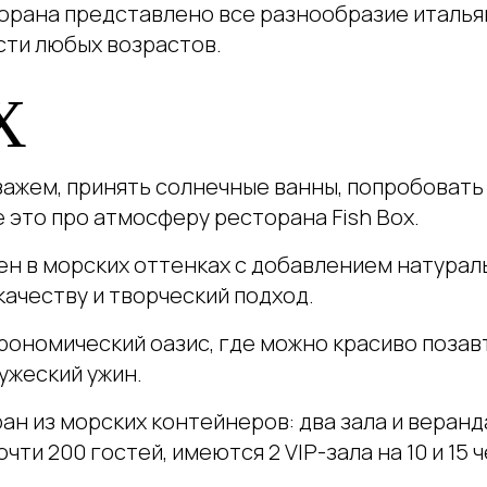
рана представлено все разнообразие итальян
сти любых возрастов.
X
ажем, принять солнечные ванны, попробовать
 это про атмосферу ресторана Fish Box.
н в морских оттенках с добавлением натурал
качеству и творческий подход.
трономический оазис, где можно красиво позав
ужеский ужин.
ран из морских контейнеров: два зала и веран
чти 200 гостей, имеются 2 VIP-зала на 10 и 15