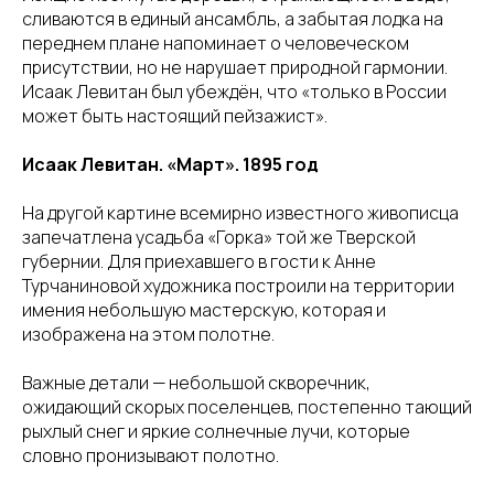
сливаются в единый ансамбль, а забытая лодка на
переднем плане напоминает о человеческом
присутствии, но не нарушает природной гармонии.
Исаак Левитан был убеждён, что «только в России
может быть настоящий пейзажист».
Исаак Левитан. «Март». 1895 год
На другой картине всемирно известного живописца
запечатлена усадьба «Горка» той же Тверской
губернии. Для приехавшего в гости к Анне
Турчаниновой художника построили на территории
имения небольшую мастерскую, которая и
изображена на этом полотне.
Важные детали — небольшой скворечник,
ожидающий скорых поселенцев, постепенно тающий
рыхлый снег и яркие солнечные лучи, которые
словно пронизывают полотно.