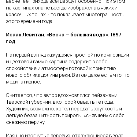
весне: её прихода всегда ждут особенно. При этом
на картинах она не всегда изображена в ярких и
красочных тонах, что показывает многогранность
этого времени года.
Исаак Левитан. «Весна — большая вода». 1897
год
На первый взгляд кажущаяся простой по композиции
и цветовой гамме картина содержит в себе
спокойствие и атмосферу готовой к принятию
нового облика долины реки. В этом даже есть что-то
медитативное.
Считается, что автор вдохновлялся пейзажами
Тверской губернии, в которой бывал в те годы.
Художник, возможно, хотел передать хрупкость и
лёгкую беззащитность природы, «снявшей» с себя
снежную перину.
Изящно изогнутые деревья, отражающиеся в воде,