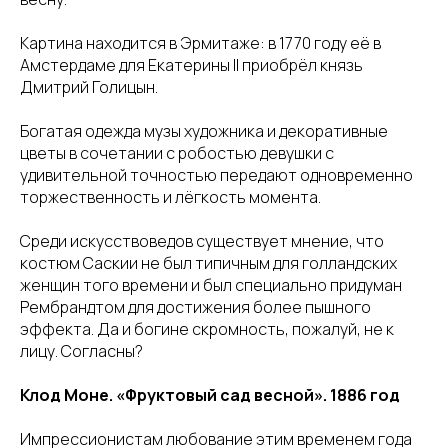
СОТРУДНИЧЕСТВ
Картина находится в Эрмитаже: в 1770 году её в
Амстердаме для Екатерины II приобрёл князь
hello@allo-mam.ru
Дмитрий Голицын.
+7 (915) 126-24-39
Богатая одежда музы художника и декоративные
СОЦ.СЕТИ
цветы в сочетании с робостью девушки с
удивительной точностью передают одновременно
торжественность и лёгкость момента.
Среди искусствоведов существует мнение, что
костюм Саскии не был типичным для голландских
женщин того времени и был специально придуман
согласие на обработку
персональных данных
Рембрандтом для достижения более пышного
эффекта. Да и богине скромность, пожалуй, не к
политика в отношении обработки
персональных данных
лицу. Согласны?
Клод Моне. «Фруктовый сад весной». 1886 год
Импрессионистам любование этим временем года