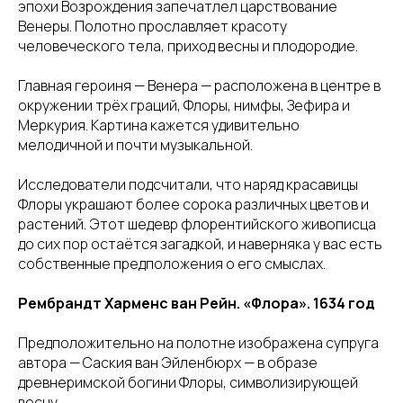
эпохи Возрождения запечатлел царствование
Венеры. Полотно прославляет красоту
человеческого тела, приход весны и плодородие.
Главная героиня — Венера — расположена в центре в
окружении трёх граций, Флоры, нимфы, Зефира и
Меркурия. Картина кажется удивительно
мелодичной и почти музыкальной.
Исследователи подсчитали, что наряд красавицы
Флоры украшают более сорока различных цветов и
растений. Этот шедевр флорентийского живописца
до сих пор остаётся загадкой, и наверняка у вас есть
собственные предположения о его смыслах.
Рембрандт Харменс ван Рейн. «Флора». 1634 год
Предположительно на полотне изображена супруга
автора — Саския ван Эйленбюрх — в образе
древнеримской богини Флоры, символизирующей
весну.