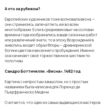
А что за рубежом?
Европейских художников тоже волновала весна —
они стремились запечатлеть её во всём
многообразии. Если в средневековых часословах
времена года изображались в виде сезонных работ
или развлечений знати, то в эпоху Возрождения в
живопись входит образ Флоры — древнеримской
богини цветов и весеннего пробуждения. Именно
она начинает своё торжественное шествие по
полотнам.
Сандро Боттичелли. «Весна». 1482 год
Картина с непростым замыслом, но с простым
названием была написана для Лоренцо ди
Пьерфранческо Медичи.
Считается, что один из самых выдающихся мастеров