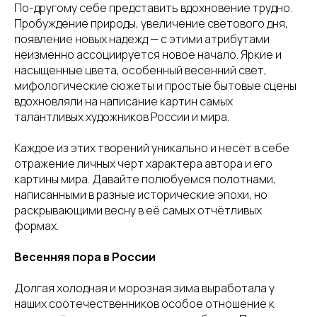
По-другому себе представить вдохновение трудно.
Пробуждение природы, увеличение светового дня,
появление новых надежд — с этими атрибутами
неизменно ассоциируется новое начало. Яркие и
насыщенные цвета, особенный весенний свет,
мифологические сюжеты и простые бытовые сцены
вдохновляли на написание картин самых
талантливых художников России и мира.
Каждое из этих творений уникально и несёт в себе
отражение личных черт характера автора и его
картины мира. Давайте полюбуемся полотнами,
написанными в разные исторические эпохи, но
раскрывающими весну в её самых отчётливых
формах.
Весенняя пора в России
Долгая холодная и морозная зима выработала у
наших соотечественников особое отношение к