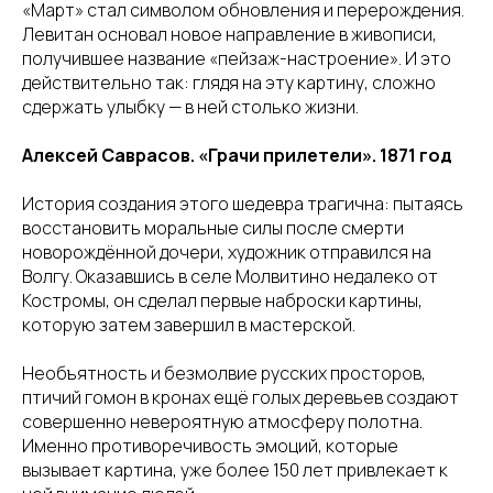
«Март» стал символом обновления и перерождения.
Левитан основал новое направление в живописи,
получившее название «пейзаж-настроение». И это
действительно так: глядя на эту картину, сложно
сдержать улыбку — в ней столько жизни.
Алексей Саврасов. «Грачи прилетели». 1871 год
История создания этого шедевра трагична: пытаясь
восстановить моральные силы после смерти
новорождённой дочери, художник отправился на
Волгу. Оказавшись в селе Молвитино недалеко от
Костромы, он сделал первые наброски картины,
которую затем завершил в мастерской.
Необъятность и безмолвие русских просторов,
птичий гомон в кронах ещё голых деревьев создают
совершенно невероятную атмосферу полотна.
Именно противоречивость эмоций, которые
вызывает картина, уже более 150 лет привлекает к