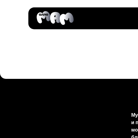
Му
и 
мо
бл