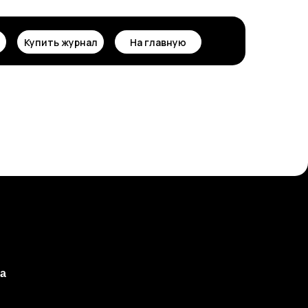
Купить журнал
На главную
а