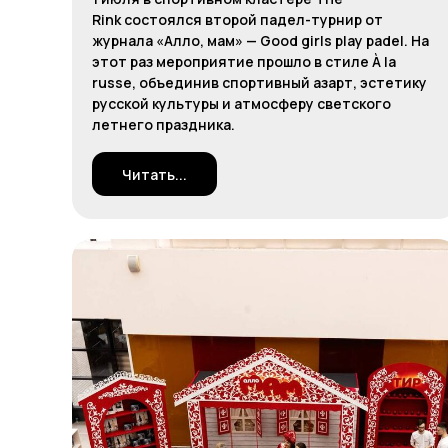
Rink состоялся второй падел-турнир от
журнала «Алло, мам» — Good girls play padel. На
этот раз мероприятие прошло в стиле À la
russe, объединив спортивный азарт, эстетику
русской культуры и атмосферу светского
летнего праздника.
Читать...